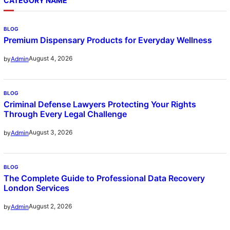
CATEGORY NAME
BLOG
Premium Dispensary Products for Everyday Wellness
August 4, 2026
by
Admin
BLOG
Criminal Defense Lawyers Protecting Your Rights
Through Every Legal Challenge
August 3, 2026
by
Admin
BLOG
The Complete Guide to Professional Data Recovery
London Services
August 2, 2026
by
Admin