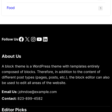
Food
1
Facebook
X
Instagram
YouTube
LinkedIn
Follow Us
About Us
A block theme is a WordPress theme with templates entirely
composed of blocks. Therefore, in addition to the content of
different post types (pages, posts, etc.), the block editor can also
be used to edit all areas of the website.
Email Us:
johndoe@example.com
Contact:
823-899-4582
Editor Picks