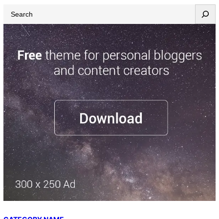
S
e
a
r
c
h