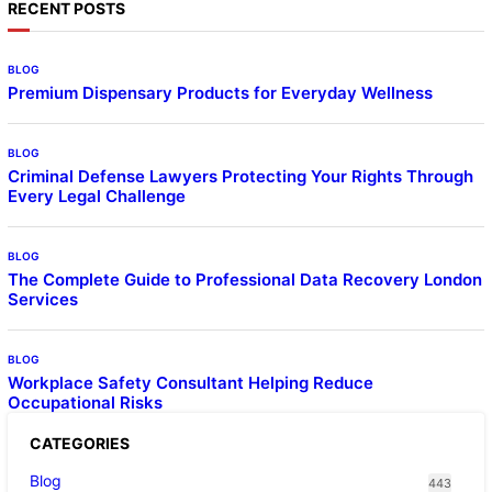
RECENT POSTS
BLOG
Premium Dispensary Products for Everyday Wellness
BLOG
Criminal Defense Lawyers Protecting Your Rights Through
Every Legal Challenge
BLOG
The Complete Guide to Professional Data Recovery London
Services
BLOG
Workplace Safety Consultant Helping Reduce
Occupational Risks
CATEGORIES
Blog
443