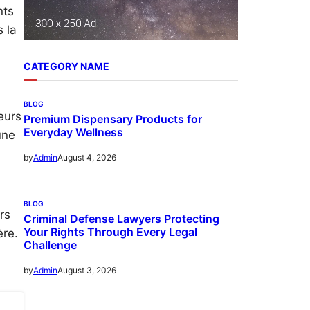
nts
s la
CATEGORY NAME
BLOG
eurs
Premium Dispensary Products for
Everyday Wellness
une
August 4, 2026
by
Admin
BLOG
rs
Criminal Defense Lawyers Protecting
Your Rights Through Every Legal
ère.
Challenge
August 3, 2026
by
Admin